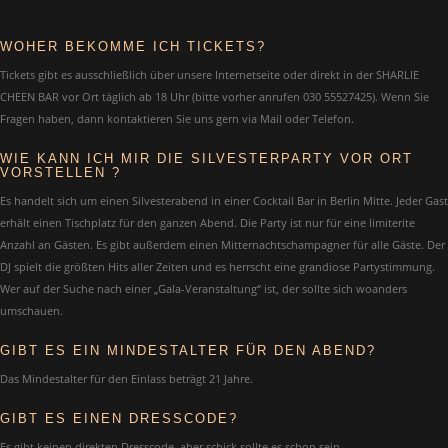
WOHER BEKOMME ICH TICKETS?
Tickets gibt es ausschließlich über unsere Internetseite oder direkt in der SHARLIE
CHEEN BAR vor Ort täglich ab 18 Uhr (bitte vorher anrufen 030 55527425). Wenn Sie
Fragen haben, dann kontaktieren Sie uns gern via Mail oder Telefon.
WIE KANN ICH MIR DIE SILVESTERPARTY VOR ORT
VORSTELLEN ?
Es handelt sich um einen Silvesterabend in einer Cocktail Bar in Berlin Mitte. Jeder Gast
erhält einen Tischplatz für den ganzen Abend. Die Party ist nur für eine limiterite
Anzahl an Gästen. Es gibt außerdem einen Mitternachtschampagner für alle Gäste. Der
DJ spielt die größten Hits aller Zeiten und es herrscht eine grandiose Partystimmung.
Wer auf der Suche nach einer „Gala-Veranstaltung“ ist, der sollte sich woanders
umschauen.
GIBT ES EIN MINDESTALTER FÜR DEN ABEND?
Das Mindestalter für den Einlass beträgt 21 Jahre.
GIBT ES EINEN DRESSCODE?
Es gibt keinen direkten Dresscode, aber schick sollte es schon sein.