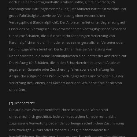
doch zu einem Vertragsverhältnis führen sollte, gilt rein vorsorglich
nachfolgende Haftungsbeschränkung: Der Anbieter haftet für Vorsatz und
grobe Fahrlässigkeit sowie bei Verletzung einer wesentlichen
Vertragspflicht (Kardinalpflicht). Der Anbieter haftet unter Begrenzung auf
Ersatz des bei Vertragsschluss vorhersehbaren vertragstypischen Schadens
für solche Schäden, die auf einer leicht fahrlässigen Verletzung von
Kardinalpflichten durch ihn oder eines seiner gesetzlichen Vertreter oder
Erfüllungsgehilfen beruhen. Bei leicht fahrlässiger Verletzung von
Nebenpflichten, die keine Kardinalpflichten sind, haftet der Anbieter nicht.
Die Haftung für Schäden, die in den Schutzbereich einer vom Anbieter
gegebenen Garantie oder Zusicherung fallen sowie die Haftung für
Ansprüche aufgrund des Produkthaftungsgesetzes und Schäden aus der
Verletzung des Lebens, des Körpers oder der Gesundheit bleibt hiervon
unberührt.
(2) Urheberrecht
Die auf dieser Website veröffentlichten Inhalte und Werke sind
urheberrechtlich geschützt. Jede vom deutschen Urheberrecht nicht
zugelassene Verwertung bedarf der vorherigen schriftlichen Zustimmung
des jeweiligen Autors oder Urhebers. Dies gilt insbesondere für
Vervielfältigung, Bearbeitung, Übersetzung, Einspeicherung, Verarbeitung